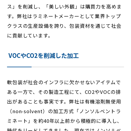
ス」を削減し、「美しい外観」は購買力を高めま
す。弊社はラミネートメーカーとして業界トップ
クラスの生産設備を誇り、包装資材を通じて社会
に貢献しています。
VOCや
CO2
を削減した加工
軟包装が社会のインフラに欠かせないアイテムで
ある一方で、その製造工程にて、
CO2
や
VOC
の排
出があることも事実です。弊社は有機溶剤無使用
（
non-solvent
）の加工方式「ノンソルベントラ
ミネート」を約
40
年以上前から積極的に導入し、
時代をリードしてきました。現在ではノンソルベ